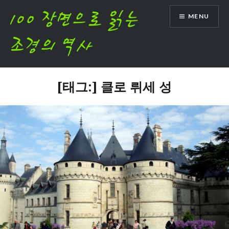
Skip
MENU
to
content
[태그:]
클로 뤼세 성