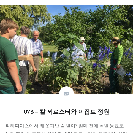
073 – 칼 푀르스터와 이집트 정원
파라다이스에서 왜 쫓겨난 줄 알아? 얼마 전에 독일 동료로