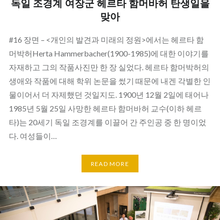
독일 조경계 여장군 헤르타 함머바허 탄생일을
맞아
#16 장면 – <개인의 발견과 미래의 정원>에서는 헤르타 함
머박허Herta Hammerbacher(1900-1985)에 대한 이야기를
자재하고 그의 작품사진만 한 장 실었다. 헤르타 함머박허의
생애와 작품에 대해 학위 논문을 썼기 때문에 내겐 각별한 인
물이어서 더 자제했던 것일지도. 1900년 12월 2일에 태어나
1985년 5월 25일 사망한 헤르타 함머바허 교수(이하 헤르
타)는 20세기 독일 조경계를 이끌어 간 주인공 중 한 명이었
다. 여성들이…
READ MORE