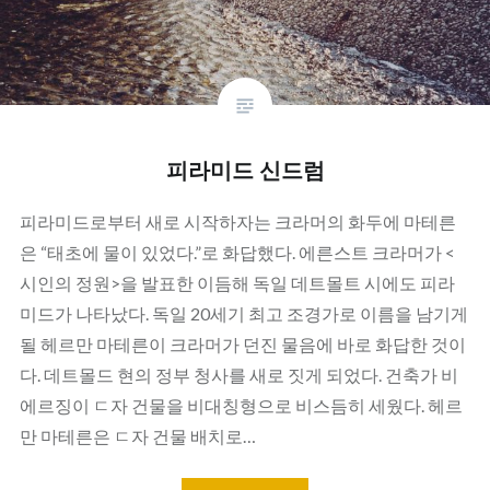
피라미드 신드럼
피라미드로부터 새로 시작하자는 크라머의 화두에 마테른
은 “태초에 물이 있었다.”로 화답했다. 에른스트 크라머가 <
시인의 정원>을 발표한 이듬해 독일 데트몰트 시에도 피라
미드가 나타났다. 독일 20세기 최고 조경가로 이름을 남기게
될 헤르만 마테른이 크라머가 던진 물음에 바로 화답한 것이
다. 데트몰드 현의 정부 청사를 새로 짓게 되었다. 건축가 비
에르징이 ㄷ자 건물을 비대칭형으로 비스듬히 세웠다. 헤르
만 마테른은 ㄷ자 건물 배치로…