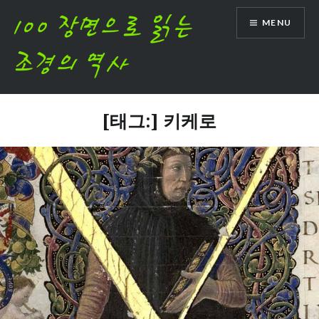
Skip
MENU
to
content
[태그:]
키케로