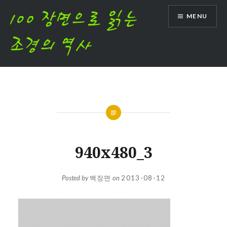
Skip
MENU
to
content
940x480_3
Posted by
백장면
on
2013-08-12