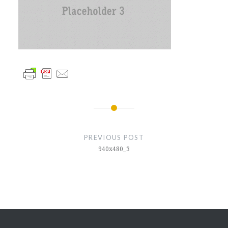
글
내
PREVIOUS POST
비
940x480_3
게
이
션