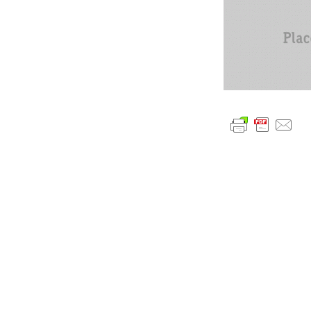
글
내
비
게
이
션