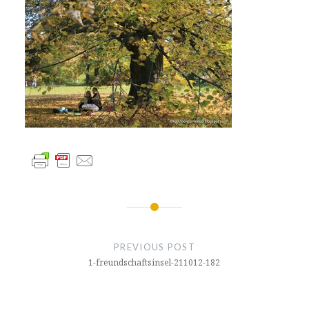
글
내
PREVIOUS POST
비
1-freundschaftsinsel-211012-182
게