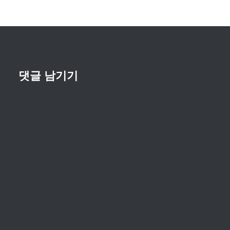
이
션
댓글 남기기