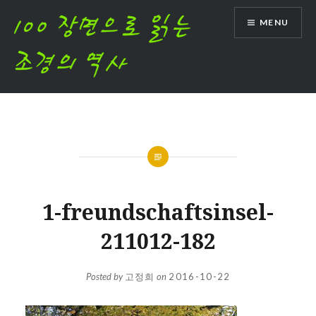
Skip
MENU
to
content
1-freundschaftsinsel-
211012-182
Posted by
고정희
on
2016-10-22