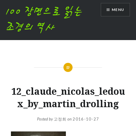
Skip
MENU
to
content
12_claude_nicolas_ledou
x_by_martin_drolling
Posted by
고정희
on
2016-10-27