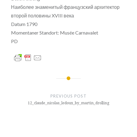
Наиболее знаменитый французский архитектор
второй половины XVIII века
Datum 1790
Momentaner Standort: Musée Carnavalet
PD
글
내
PREVIOUS POST
비
12_claude_nicolas_ledoux_by_martin_drolling
게
이
션