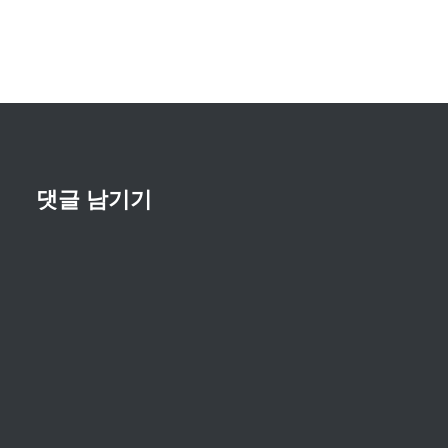
게
이
션
댓글 남기기