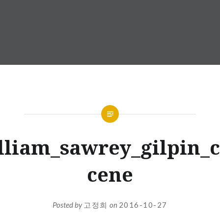
lliam_sawrey_gilpin_c
cene
Posted by
고정희
on
2016-10-27