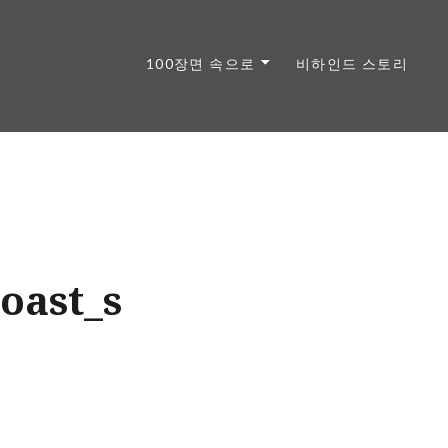
100장면 속으로
비하인드 스토리
oast_s