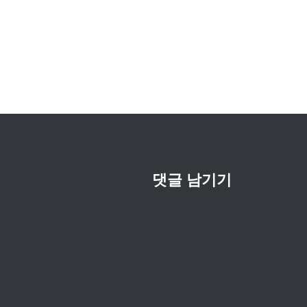
비
게
이
션
댓글 남기기