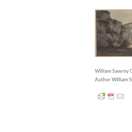
William Sawrey G
Author William S
글
내