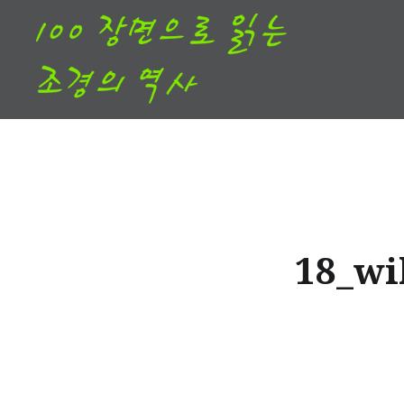
Skip
to
content
18_wi