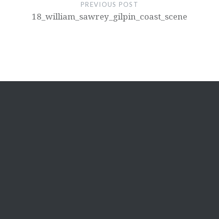
PREVIOUS POST
18_william_sawrey_gilpin_coast_scene