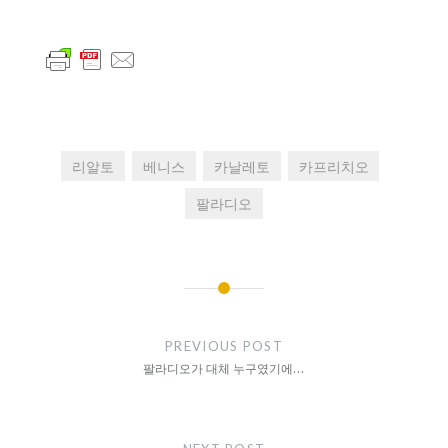
리알토
베니스
카날레토
카프리치오
팔라디오
글
내
PREVIOUS POST
비
팔라디오가 대체 누구였기에…
게
이