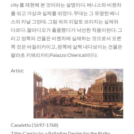
city 를 재현해 본 것이라는 설명이다. 베니스와 비첸차
를 섞고 가상과 실제를 섞었다. 무대는 그 유명한 베니
스의 카날 그란데. 그림 속의 리알토 브리지는 실제와
다르다. 팔라디오가 출품했다가 낙선한 작품이란다. 그
리고 양쪽의 건물은 비첸차에 실재하는 것으로서 오른
쪽 것은 바질리카이고, 왼쪽에 살짝 내다보이는 건물은
팔라초 키에리카티Palazzo Chiericati이다.
Artist:
Canaletto (1697-1768)
Title: Capriccio: a Palladian Design for the Rialto