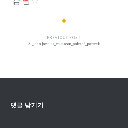
글
내
PREVIOUS POST
비
21_jean-jacques_rousseau_painted_portrait
게
이
션
댓글 남기기