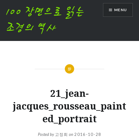
Skip
MENU
to
content
21_jean-
jacques_rousseau_paint
ed_portrait
Posted by
고정희
on
2016-10-28