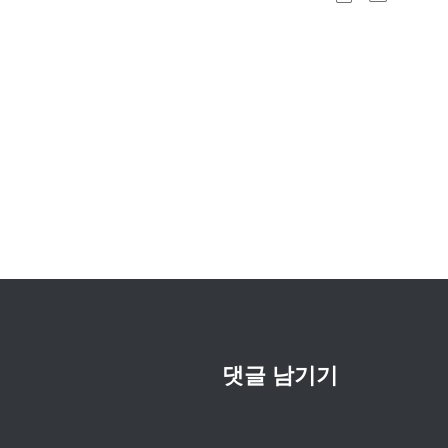
글
내
비
게
이
션
댓글 남기기