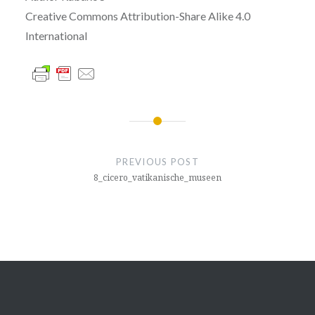
Creative Commons Attribution-Share Alike 4.0
International
글
내
PREVIOUS POST
비
8_cicero_vatikanische_museen
게
이
션