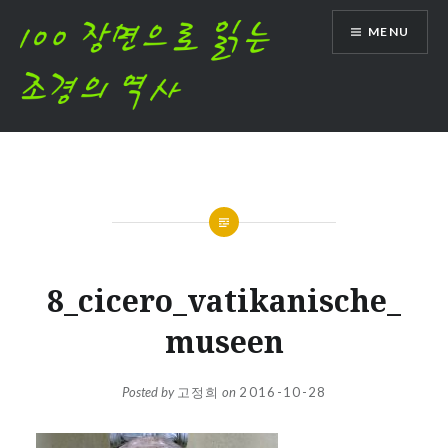
Skip
MENU
to
content
8_cicero_vatikanische_
museen
Posted by
고정희
on
2016-10-28