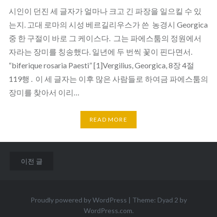
시인이 던진 세 글자가 얼마나 크고 긴 파장을 일으킬 수 있
는지. 고대 로마의 시성 베르길리우스가 쓴 농경시 Georgica
중 한 구절이 바로 그 케이스다. 그는 파에스툼의 정원에서
자라는 장미를 칭송했다. 일년에 두 번씩 꽃이 핀다면서.
“biferique rosaria Paesti” [1]Vergilius, Georgica, 8장 4절
119행 . 이 세 글자는 이후 많은 사람들로 하여금 파에스툼의
장미를 찾아서 이리…
READ MORE
글
이전 글
내
비
Proudly powered by WordPress
|
Theme: Dyad 2 by
게
WordPress.com
.