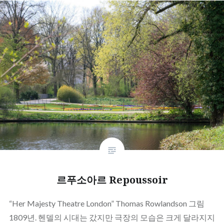
르푸소아르 Repoussoir
“Her Majesty Theatre London” Thomas Rowlandson 그림
1809년. 헨델의 시대는 갔지만 극장의 모습은 크게 달라지지