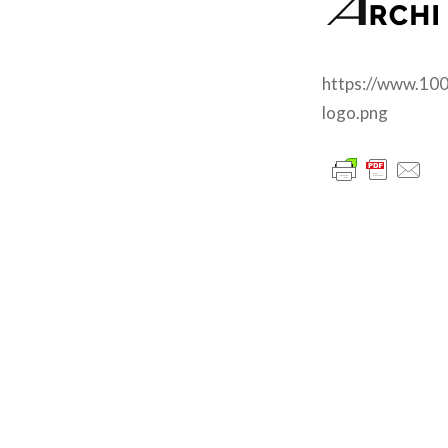
https://www.100
logo.png
글
내
비
게
이
션