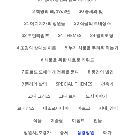
3 혁명의 해, 1968년
30 중세의 빛
31 메디치가의 정원들
32 식물의 르네상스
33 모던타임즈
34 THEMES
34 멀티코딩
4 조경의 상대성 이론
5 누가 식물을 두려워 하는가
6 식물을 위한 새로운 키워드
7 클로드 모네에게 정원을 묻다
8 풍경의 발견
9 풍경의 발명
SPECIAL THEMES
건축가
고대 그리스
고대 로마
도시이야기
르네상스
메소포타미아
바로크
시대_양식
식물
이슬람
이집트
인물
정원사_조경가
중세
풍경정원
화가