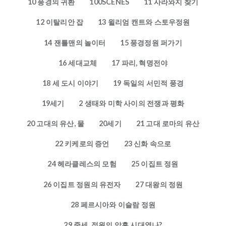
10 풍경의 귀환
100SCENES
11 사라와지 찾기
12 이탈리안 잡
13 윌리엄 캔트와 스토우정원
14 잰틀맨의 놀이터
15 풍경정원 퍼가기
16 세대교체
17 파리, 혁명전야
18 세 도시 이야기
19 독일의 서민적 풍경
19세기
2 생태와 미학 사이의 전쟁과 평화
20 고대의 유산, 물
20세기
21 고대 로마의 유산
22 키케로의 증언
23 신화 속으로
24 헤라클레스의 모험
25 이집트 정원
26 이집트 정원의 유전자
27 대왕의 정원
28 페르시아와 이슬람 정원
29 중세, 정원의 암흑 시대였나?