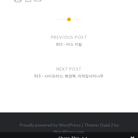
글
내
PREVIOUS POST
비
015 – 미스 지킬
게
이
NEXT POST
션
013 – 사이프러스, 회양목, 자작잎서어나무
Proudly powered by WordPress
|
Theme: Dyad 2 by
WordPress.com
.