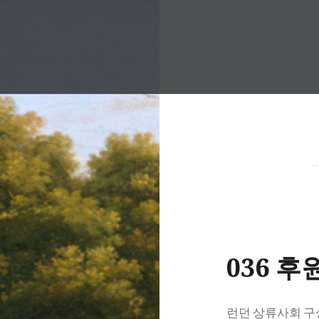
036 
런던 상류사회 구