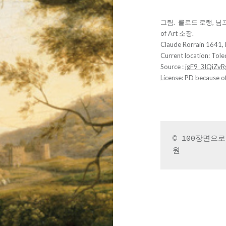
그림. 클로드 로랭, 님프
of Art 소장.
Claude Rorrain 1641,
Current location: Tol
Source :
jgF9_3IQiZvRg
L
icense: PD because o
© 100장면으
원