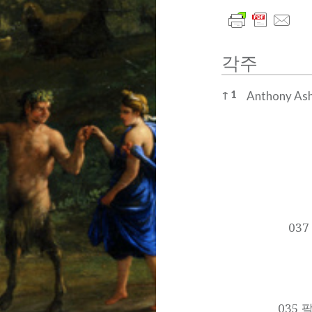
각주
각주
↑
1
Anthony Ashl
글
내
비
03
게
이
션
035