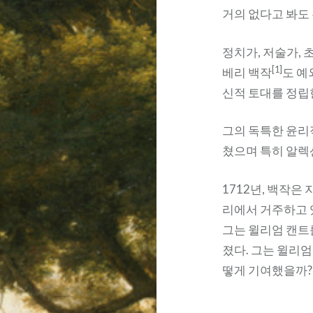
거의 없다고 봐도 
정치가, 저술가,
[1]
베리 백작
도 예
신적 토대를 정립
그의 독특한 윤리
쳤으며 특히 알렉
1712년, 백작은
리에서 거주하고 
그는 윌리엄 캔트
졌다. 그는 윌리
떻게 기여했을까?