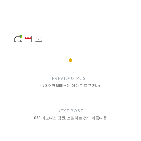
글
내
PREVIOUS POST
비
070 소크라테스는 어디로 출근했나?
게
이
NEXT POST
션
068 아도니스 정원, 소멸하는 것의 아름다움