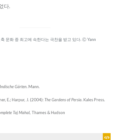
었다.
건축 문화 중 최고에 속한다는 극찬을 받고 있다. Ⓒ Yann
Indische Gärten
. Mann.
er, E.; Harpur, J. (2004):
The Gardens of Persia
. Kales Press.
mplete Taj Mahal
, Thames & Hudson