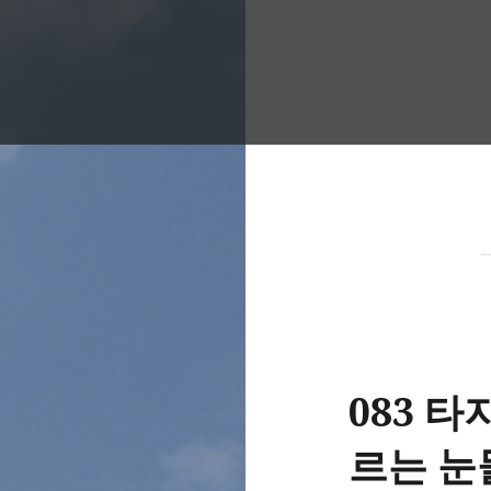
083 타
르는 눈