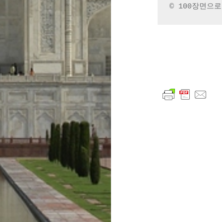
© 100장면으
글
내
비
게
이