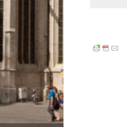
글
내
비
게
이
션