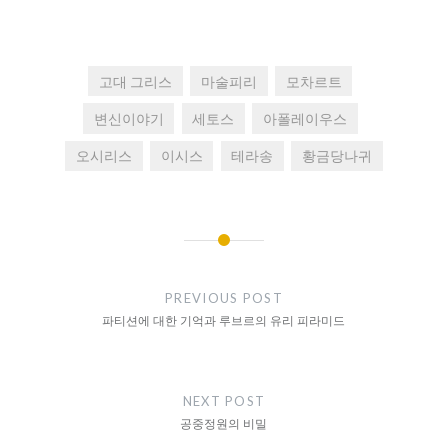
고대 그리스
마술피리
모차르트
변신이야기
세토스
아폴레이우스
오시리스
이시스
테라송
황금당나귀
글
내
PREVIOUS POST
비
파티션에 대한 기억과 루브르의 유리 피라미드
게
이
NEXT POST
션
공중정원의 비밀