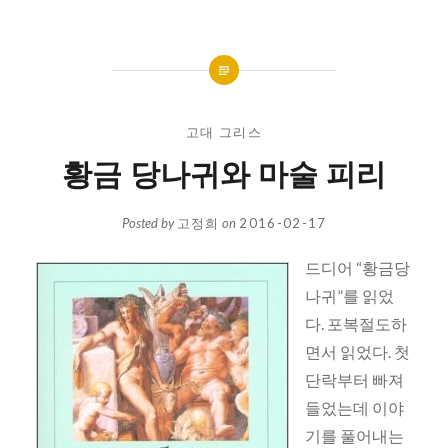
고대 그리스
황금 당나귀와 마술 피리
Posted by
고정희
on
2016-02-17
드디어 “황금당
나귀”를 읽었
다. 포복절도하
면서 읽었다. 첫
단락부터 빠져
들었는데 이야
기를 풀어내는