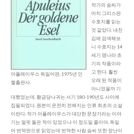
작가의 솜씨가
마치 그리스판
수호지를 읽는
것 같았다. 내친
김에 검색해보
니 수호지는 14
세기 명나라 초
기의 작품이라
고 한다. 훨씬
아폴레이우스 독일어판, 1975년 인
오래 된 작품이
젤출판사.
아니었을까 기
대했었는데. 황금당나귀는 서기 180-190년도 사이에
집필되었다. 원본이 온전히 전해지는 인류 최초의 소설
이란다. 작가 아풀레이우스가 대단한 문장가라는 이야
기는 얼핏 들은 적이 있었으나 이 정도일 줄이야. 독일
어 번역판으로 읽었는데 번역한 사람 솜씨 또한 장난이