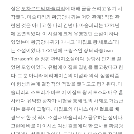
실은
모차르트의 마술피리
에 대해 글을 쓰려고 읽기 시
작했다. 마술피리와 황금당나귀는 어떤 관계? 직접 관
련된 것은 아니고 한 다리 건넌다. 마술피리는 1791년
에 초연되었다. 이 시절에 크게 유행했던 소설이 하나
있었는데 황금당나귀가 아니고 “이집트 왕 세토스”라
는 소설이었다. 1731년에 프랑스인 쟝 테라송Jean
Terrason이 쓴 장편 판타지소설이다. 상당히 인기를 끌
었던 모양이었다. 유럽에 이집트 열병을 몰고왔다고 한
다. 그 뿐 아니라 페리메이슨의 이념과 의식, 심볼리즘
이 형성되는데 결정적인 역할을 했다고도 평가된다. 마
술피리의 스토리가 바로 이 이집트 왕 세토스와 매우 흡
사하다. 유약한 왕자가 시험을 통해 빛의 사제로 거듭난
다는 플롯이 그렇다. 이집트의 이시스 여신 컬트를 배
경으로 한 것 역시 소설과 마술피리가 공유하는 점이다.
그런데 바로 이 이시스 여신 컬트에 대한 묘사를 황금당
나귀에서 차용한 것이다. 그러니까 시대순으로 정리해